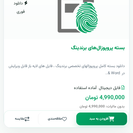
دانلود
فوری
بسته پروپوزال‌های برندینگ
دانلود بسته کامل پروپوزالهای تخصصی برندینگ ، فایل های لایه باز قابل ویرایش
در Word &..
فایل دیجیتال
آماده استفاده
4,990,000 تومان
بدون مالیات: 4,990,000 تومان
افزودن به سبد
علاقه‌مندی
مقایسه