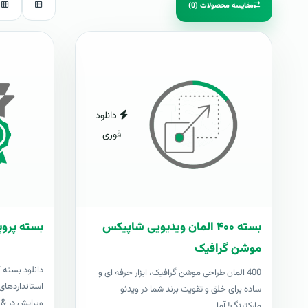
مقایسه محصولات (0)
دانلود
فوری
بسته ۴۰۰ المان ویدیویی شاپیکس
بسته پروپ
موشن گرافیک
دانلود بسته 
400 المان طراحی موشن گرافیک، ابزار حرفه ای و
استانداردهای 
ساده برای خلق و تقویت برند شما در ویدئو
ویرایش در &nbs..
مارکتینگ! آما..