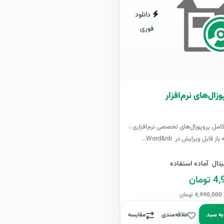
دانلود
فوری
زال‌های نرم‌افزار
کامل پروپوزال‌های تخصصی نرم‌افزاری ،
ز قابل ویرایش در Word&nb..
تال
آماده استفاده
مان
ن
به سبد
علاقه‌مندی
مقایسه