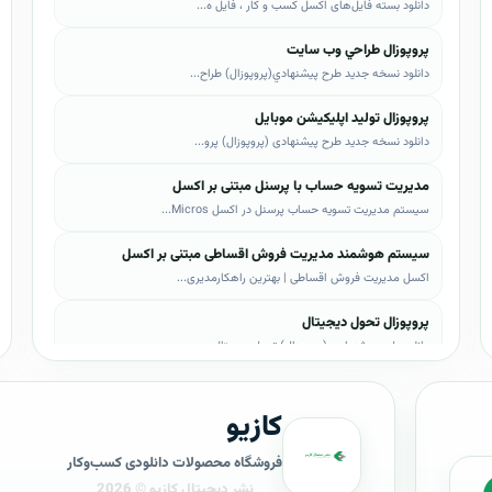
دانلود بسته فایل‌های اکسل کسب و کار ، فایل ه...
پروپوزال طراحي وب سايت
دانلود نسخه جدید طرح پيشنهادي(پروپوزال) طراح...
پروپوزال تولید اپلیکیشن موبایل
دانلود نسخه جدید طرح پیشنهادی (پروپوزال) پرو...
مدیریت تسویه حساب با پرسنل مبتنی بر اکسل
سیستم مدیریت تسویه حساب پرسنل در اکسل Micros...
سیستم هوشمند مدیریت فروش اقساطی مبتنی بر اکسل
اکسل مدیریت فروش اقساطی | بهترین راهکارمدیری...
پروپوزال تحول دیجیتال
دانلود طرح پیشنهادی (پروپوزال) تحول دیجیتال،...
پروپوزال AI
کازیو
دانلود طرح پيشنهادي(پروپوزال) هوش مصنوعی (AI...
پروپوزال بیزاجی
فروشگاه محصولات دانلودی کسب‌وکار
دانلود طرح پيشنهادي(پروپوزال) بیزاجی، لایه ب...