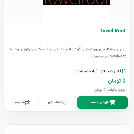
Towel Root
بهترين راهکار براي رووت کردن گوشي اندرويد بدون نياز به کامپيوترتاول رووت يا
TowelRootدر حقيقت ..
فایل دیجیتال
آماده استفاده
0 تومان
بدون مالیات: 0 تومان
افزودن به سبد
علاقه‌مندی
مقایسه