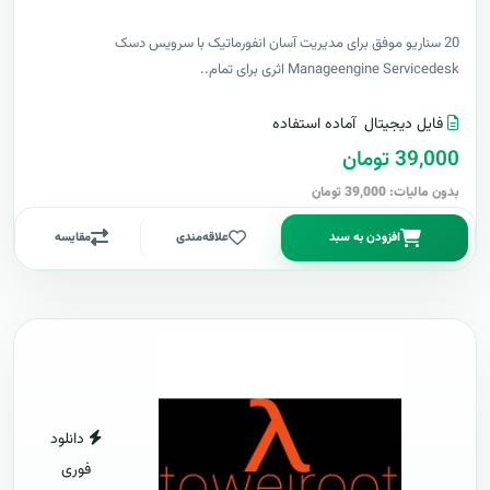
20 سناریو موفق برای مدیریت آسان انفورماتیک با سرویس دسک
Manageengine Servicedesk اثری برای تمام..
فایل دیجیتال
آماده استفاده
39,000 تومان
بدون مالیات: 39,000 تومان
افزودن به سبد
علاقه‌مندی
مقایسه
دانلود
فوری