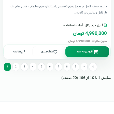
دانلود بسته کامل پروپوزال‌های تخصصی استانداردهای سازمانی، فایل های لایه
باز قابل ویرایش در &nbs..
فایل دیجیتال
آماده استفاده
4,990,000 تومان
بدون مالیات: 4,990,000 تومان
افزودن به سبد
علاقه‌مندی
مقایسه
1
2
3
4
5
6
7
8
9
>
>|
نمایش 1 تا 10 از 196 (20 صفحه)