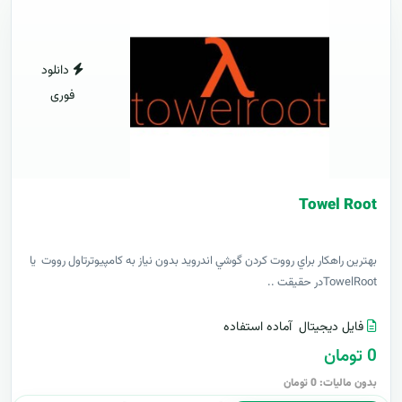
دانلود
فوری
Towel Root
بهترين راهکار براي رووت کردن گوشي اندرويد بدون نياز به کامپيوترتاول رووت يا
TowelRootدر حقيقت ..
فایل دیجیتال
آماده استفاده
0 تومان
بدون مالیات: 0 تومان