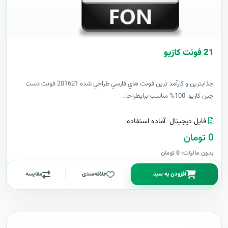
21 فونت کازيو
جذابترين و کارآمد ترين فونت هاي فارسي طراحي شده 201621 فونت دست
چين کازيو 100% مناسب برايطراحا..
فایل دیجیتال
آماده استفاده
0 تومان
بدون مالیات: 0 تومان
افزودن به سبد
علاقه‌مندی
مقایسه