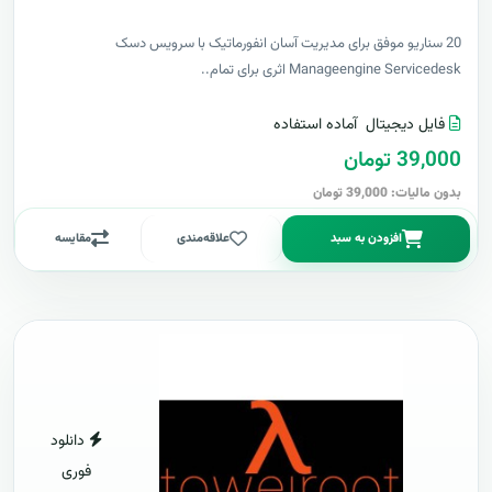
20 سناریو موفق برای مدیریت آسان انفورماتیک با سرویس دسک
Manageengine Servicedesk اثری برای تمام..
فایل دیجیتال
آماده استفاده
39,000 تومان
بدون مالیات: 39,000 تومان
افزودن به سبد
علاقه‌مندی
مقایسه
دانلود
فوری