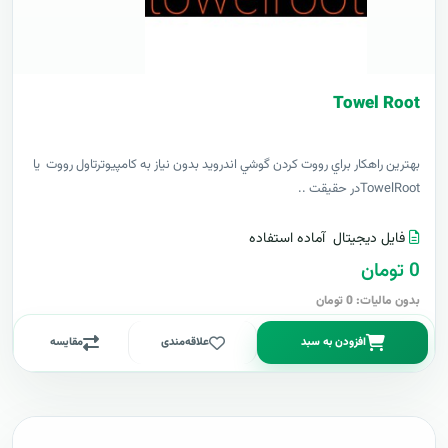
Towel Root
بهترين راهکار براي رووت کردن گوشي اندرويد بدون نياز به کامپيوترتاول رووت يا
TowelRootدر حقيقت ..
فایل دیجیتال
آماده استفاده
0 تومان
بدون مالیات: 0 تومان
افزودن به سبد
علاقه‌مندی
مقایسه