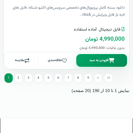
دانلود بسته کامل پروپوزال‌های تخصصی سرویس‌های اکتیو شبکه، فایل های
لایه باز قابل ویرایش در &nbs..
فایل دیجیتال
آماده استفاده
4,990,000 تومان
بدون مالیات: 4,990,000 تومان
افزودن به سبد
علاقه‌مندی
مقایسه
1
2
3
4
5
6
7
8
9
>
>|
نمایش 1 تا 10 از 196 (20 صفحه)