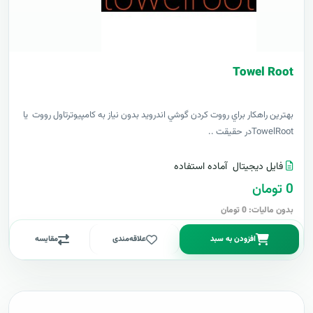
Towel Root
بهترين راهکار براي رووت کردن گوشي اندرويد بدون نياز به کامپيوترتاول رووت يا
TowelRootدر حقيقت ..
فایل دیجیتال
آماده استفاده
0 تومان
بدون مالیات: 0 تومان
افزودن به سبد
علاقه‌مندی
مقایسه