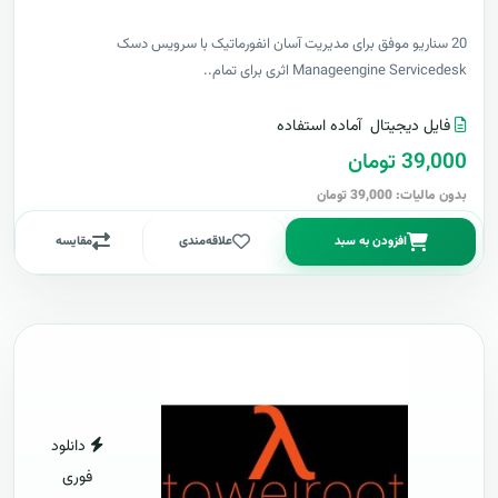
20 سناریو موفق برای مدیریت آسان انفورماتیک با سرویس دسک
Manageengine Servicedesk اثری برای تمام..
فایل دیجیتال
آماده استفاده
39,000 تومان
بدون مالیات: 39,000 تومان
افزودن به سبد
علاقه‌مندی
مقایسه
دانلود
فوری