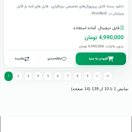
دانلود بسته کامل پروپوزال‌های تخصصی نرم‌افزاری ، فایل های لایه باز قابل
ویرایش در Word&nb..
فایل دیجیتال
آماده استفاده
4,990,000 تومان
بدون مالیات: 4,990,000 تومان
افزودن به سبد
علاقه‌مندی
مقایسه
1
2
3
4
5
6
7
8
9
>
>|
نمایش 1 تا 10 از 139 (14 صفحه)