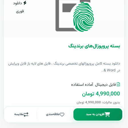
دانلود
فوری
بسته پروپوزال‌های برندینگ
دانلود بسته کامل پروپوزالهای تخصصی برندینگ ، فایل های لایه باز قابل ویرایش
در Word &..
فایل دیجیتال
آماده استفاده
4,990,000 تومان
بدون مالیات: 4,990,000 تومان
افزودن به سبد
علاقه‌مندی
مقایسه