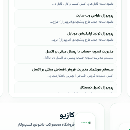
دانلود بسته فایل‌های اکسل کسب و کار ، فایل ه...
پروپوزال طراحي وب سايت
دانلود نسخه جدید طرح پيشنهادي(پروپوزال) طراح...
پروپوزال تولید اپلیکیشن موبایل
دانلود نسخه جدید طرح پیشنهادی (پروپوزال) پرو...
مدیریت تسویه حساب با پرسنل مبتنی بر اکسل
سیستم مدیریت تسویه حساب پرسنل در اکسل Micros...
سیستم هوشمند مدیریت فروش اقساطی مبتنی بر اکسل
اکسل مدیریت فروش اقساطی | بهترین راهکارمدیری...
پروپوزال تحول دیجیتال
دانلود طرح پیشنهادی (پروپوزال) تحول دیجیتال،...
پروپوزال AI
کازیو
دانلود طرح پيشنهادي(پروپوزال) هوش مصنوعی (AI...
پروپوزال بیزاجی
فروشگاه محصولات دانلودی کسب‌وکار
دانلود طرح پيشنهادي(پروپوزال) بیزاجی، لایه ب...