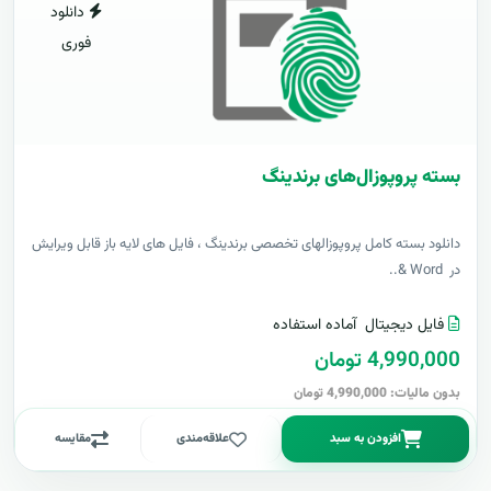
دانلود
فوری
بسته پروپوزال‌های برندینگ
دانلود بسته کامل پروپوزالهای تخصصی برندینگ ، فایل های لایه باز قابل ویرایش
در Word &..
فایل دیجیتال
آماده استفاده
4,990,000 تومان
بدون مالیات: 4,990,000 تومان
افزودن به سبد
علاقه‌مندی
مقایسه