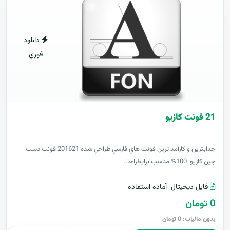
دانلود
فوری
21 فونت کازيو
جذابترين و کارآمد ترين فونت هاي فارسي طراحي شده 201621 فونت دست
چين کازيو 100% مناسب برايطراحا..
فایل دیجیتال
آماده استفاده
0 تومان
بدون مالیات: 0 تومان