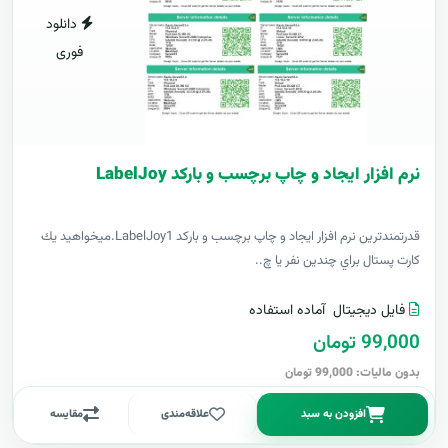
دانلود
فوری
نرم افزار ایجاد و چاپ برچسب و بارکد LabelJoy
قدرتمندترين نرم افزار ایجاد و چاپ برچسب و بارکد LabelJoy1.ميخواهيد يك
كارت پستال براي چندين نفر يا چ..
فایل دیجیتال
آماده استفاده
99,000 تومان
بدون مالیات: 99,000 تومان
افزودن به سبد
علاقه‌مندی
مقایسه