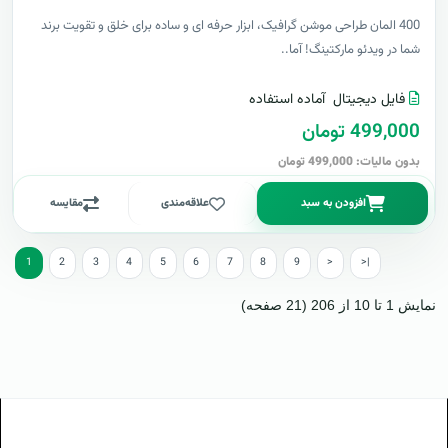
400 المان طراحی موشن گرافیک، ابزار حرفه ای و ساده برای خلق و تقویت برند
شما در ویدئو مارکتینگ! آما..
فایل دیجیتال
آماده استفاده
499,000 تومان
بدون مالیات: 499,000 تومان
افزودن به سبد
علاقه‌مندی
مقایسه
1
2
3
4
5
6
7
8
9
>
>|
نمایش 1 تا 10 از 206 (21 صفحه)