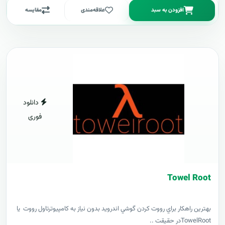
افزودن به سبد
علاقه‌مندی
مقایسه
دانلود
فوری
Towel Root
بهترين راهکار براي رووت کردن گوشي اندرويد بدون نياز به کامپيوترتاول رووت يا
TowelRootدر حقيقت ..