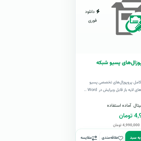
دانلود
فوری
وزال‌های پسیو شبکه
کامل پروپوزال‌های تخصصی پسیو
لایه باز قابل ویرایش در Word ..
تال
آماده استفاده
مان
ن
به سبد
علاقه‌مندی
مقایسه