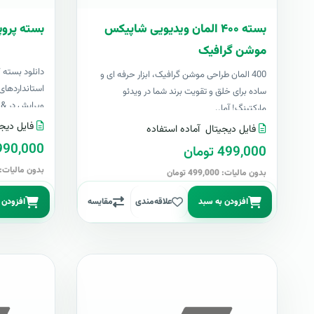
بسته ۴۰۰ المان ویدیویی شاپیکس
بسته پروپ
موشن گرافیک
دانلود بسته 
400 المان طراحی موشن گرافیک، ابزار حرفه ای و
استانداردهای 
ساده برای خلق و تقویت برند شما در ویدئو
ویرایش در &nbs..
مارکتینگ! آما..
فایل دیجی
فایل دیجیتال
آماده استفاده
4,990,000 تو
499,000 تومان
بدون مالیات: 4,990,000 توما
بدون مالیات: 499,000 تومان
افزودن به سبد
علاقه‌مندی
مقایسه
افزودن 