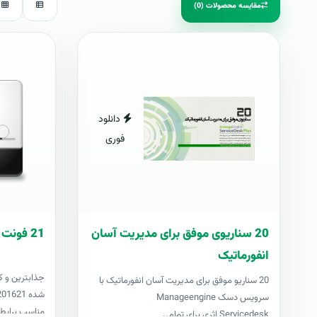
مقایسه محصولات (0)
دانلود
فوری
20 سناریوی موفق برای مدیریت آسان
21 فونت کازيو
انفورماتیک
جذابترين و ک
20 سناریو موفق برای مدیریت آسان انفورماتیک با
سرویس دسک Manageengine
مناسب برايطر
Servicedesk اثری برای تمام..