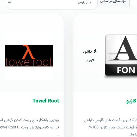
مرتب‌سازی بر اساس
دانلود
فوری
Towel Root
ارآمد ترين فونت هاي فارسي طراحي
بهترين راهکار براي رووت کردن گوشي ان
شده 201621 فونت دست چين کازيو 100%
احا..
..