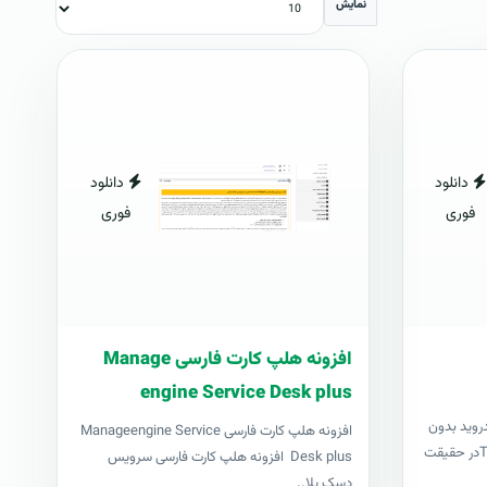
نمایش
دانلود
دانلود
فوری
فوری
افزونه هلپ کارت فارسی Manage
engine Service Desk plus
درويد بدون
افزونه هلپ کارت فارسی Manageengine Service
نياز به کامپيوترتاول رووت يا TowelRootدر حقيقت
Desk plus افزونه هلپ کارت فارسی سرویس
دسک پلا..