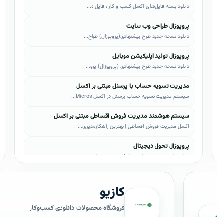
دانلود بسته فایل‌های اکسل کسب و کار ، فایل ه...
پروپوزال طراحي وب سايت
دانلود نسخه جدید طرح پيشنهادي(پروپوزال) طراح...
پروپوزال تولید اپلیکیشن موبایل
دانلود نسخه جدید طرح پیشنهادی (پروپوزال) پرو...
مدیریت تسویه حساب با پرسنل مبتنی بر اکسل
سیستم مدیریت تسویه حساب پرسنل در اکسل Micros...
سیستم هوشمند مدیریت فروش اقساطی مبتنی بر اکسل
اکسل مدیریت فروش اقساطی | بهترین راهکارمدیری...
پروپوزال تحول دیجیتال
دانلود طرح پیشنهادی (پروپوزال) تحول دیجیتال،...
پروپوزال AI
کازیو
دانلود طرح پيشنهادي(پروپوزال) هوش مصنوعی (AI...
پروپوزال بیزاجی
فروشگاه محصولات دانلودی کسب‌وکار
دانلود طرح پيشنهادي(پروپوزال) بیزاجی، لایه ب...