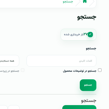
جستجو
جستجو
۲۷
✓
بار خریداری شده
جستجو
جستجو در توضیحات محصول
جستجو در زیردست
جستجو
جستجو