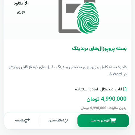
دانلود
فوری
بسته پروپوزال‌های برندینگ
دانلود بسته کامل پروپوزالهای تخصصی برندینگ ، فایل های لایه باز قابل ویرایش
در Word &..
فایل دیجیتال
آماده استفاده
4,990,000 تومان
بدون مالیات: 4,990,000 تومان
افزودن به سبد
علاقه‌مندی
مقایسه