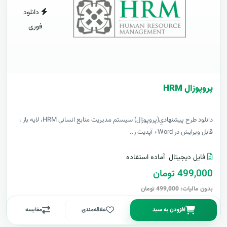
دانلود
فوری
پروپوزال HRM
دانلود طرح پيشنهادي(پروپوزال) سیستم مدیریت منابع انسانی HRM، لایه باز ،
قابل ویرایش در Word+ آپدیت ر..
فایل دیجیتال
آماده استفاده
499,000 تومان
بدون مالیات: 499,000 تومان
افزودن به سبد
علاقه‌مندی
مقایسه