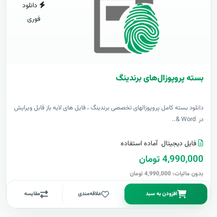
دانلود
فوری
بسته پروپوزال‌های برندینگ
دانلود بسته کامل پروپوزالهای تخصصی برندینگ ، فایل های لایه باز قابل ویرایش
در Word &..
فایل دیجیتال
آماده استفاده
4,990,000 تومان
بدون مالیات: 4,990,000 تومان
افزودن به سبد
علاقه‌مندی
مقایسه