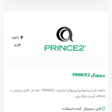
دانلود
فوری
پروپوزال PRINCE2
دانلود طرح پيشنهادي(پروپوزال) چارچوب PRINCE2 ، لایه باز ، قابل ویرایش در
Word+ آپدیت رایگانبرای..
فایل دیجیتال
آماده استفاده