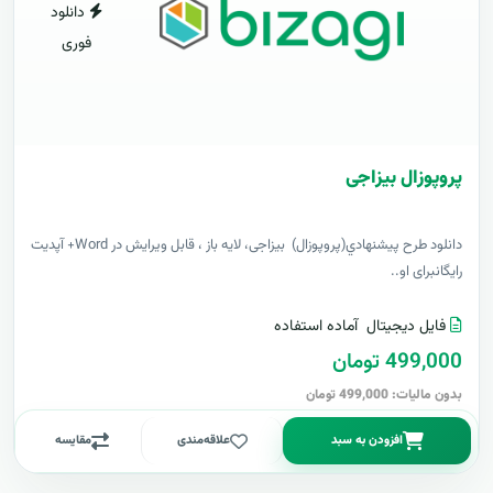
دانلود
فوری
پروپوزال بیزاجی
دانلود طرح پيشنهادي(پروپوزال) بیزاجی، لایه باز ، قابل ویرایش در Word+ آپدیت
رایگانبرای او..
فایل دیجیتال
آماده استفاده
499,000 تومان
بدون مالیات: 499,000 تومان
افزودن به سبد
علاقه‌مندی
مقایسه