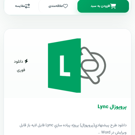
افزودن به سبد
علاقه‌مندی
مقایسه
دانلود
فوری
پروپوزال Lync
دانلود طرح پيشنهادي(پروپوزال) پروژه پياده سازي Lync فایل لایه باز قابل
ویرایش در Word ..