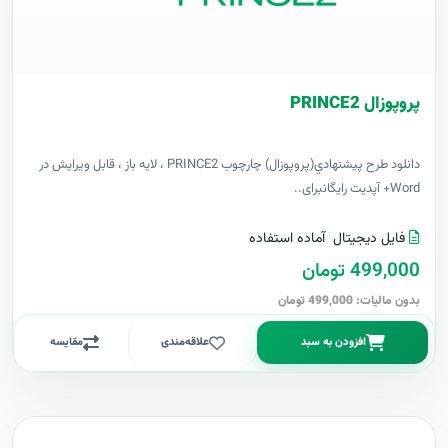
پروپوزال PRINCE2
دانلود طرح پيشنهادي(پروپوزال) چارچوب PRINCE2 ، لایه باز ، قابل ویرایش در
Word+ آپدیت رایگانبرای..
فایل دیجیتال
آماده استفاده
499,000 تومان
بدون مالیات: 499,000 تومان
افزودن به سبد
علاقه‌مندی
مقایسه