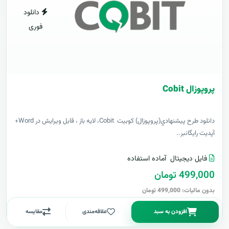
دانلود
فوری
پروپوزال Cobit
دانلود طرح پيشنهادي(پروپوزال) کوبیت Cobit، لایه باز ، قابل ویرایش در Word+
آپدیت رایگانبر..
فایل دیجیتال
آماده استفاده
499,000 تومان
بدون مالیات: 499,000 تومان
افزودن به سبد
علاقه‌مندی
مقایسه