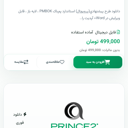
دانلود طرح پيشنهادي(پروپوزال) استاندارد پم‌باک PMBOK ، لایه باز ، قابل
ویرایش در Word+ آپدیت را..
فایل دیجیتال
آماده استفاده
499,000 تومان
بدون مالیات: 499,000 تومان
افزودن به سبد
علاقه‌مندی
مقایسه
دانلود
فوری