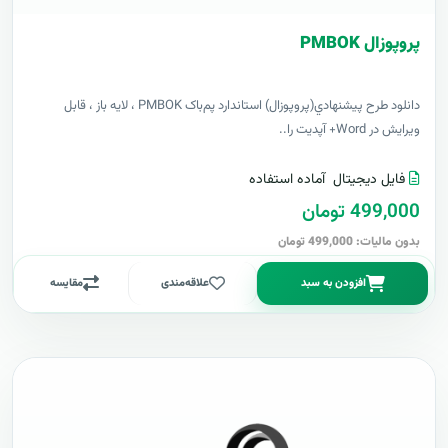
پروپوزال PMBOK
دانلود طرح پيشنهادي(پروپوزال) استاندارد پم‌باک PMBOK ، لایه باز ، قابل
ویرایش در Word+ آپدیت را..
فایل دیجیتال
آماده استفاده
499,000 تومان
بدون مالیات: 499,000 تومان
افزودن به سبد
علاقه‌مندی
مقایسه