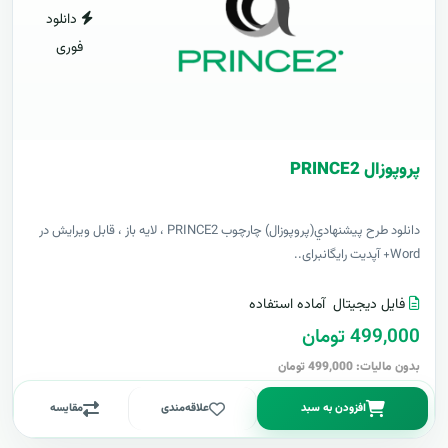
دانلود
فوری
پروپوزال PRINCE2
دانلود طرح پيشنهادي(پروپوزال) چارچوب PRINCE2 ، لایه باز ، قابل ویرایش در
Word+ آپدیت رایگانبرای..
فایل دیجیتال
آماده استفاده
499,000 تومان
بدون مالیات: 499,000 تومان
افزودن به سبد
علاقه‌مندی
مقایسه