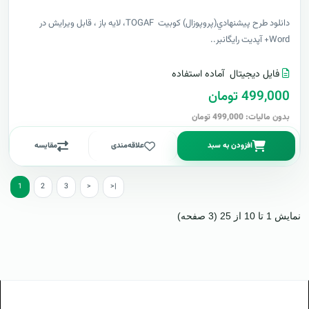
دانلود طرح پيشنهادي(پروپوزال) کوبیت TOGAF، لایه باز ، قابل ویرایش در
Word+ آپدیت رایگانبر..
فایل دیجیتال
آماده استفاده
499,000 تومان
بدون مالیات: 499,000 تومان
افزودن به سبد
علاقه‌مندی
مقایسه
1
2
3
>
>|
نمایش 1 تا 10 از 25 (3 صفحه)