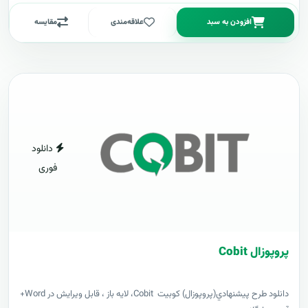
افزودن به سبد
علاقه‌مندی
مقایسه
دانلود
فوری
پروپوزال Cobit
دانلود طرح پيشنهادي(پروپوزال) کوبیت Cobit، لایه باز ، قابل ویرایش در Word+