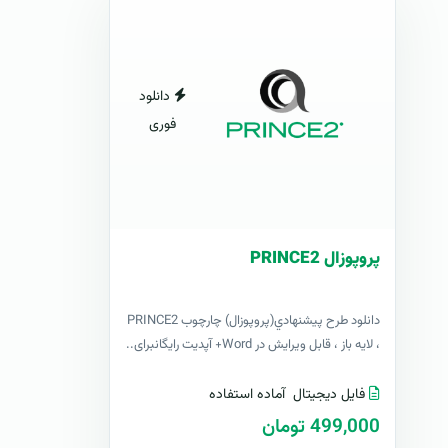
دانلود
فوری
پروپوزال PRINCE2
دانلود طرح پيشنهادي(پروپوزال) چارچوب PRINCE2
، لایه باز ، قابل ویرایش در Word+ آپدیت رایگانبرای..
فایل دیجیتال
آماده استفاده
499,000 تومان