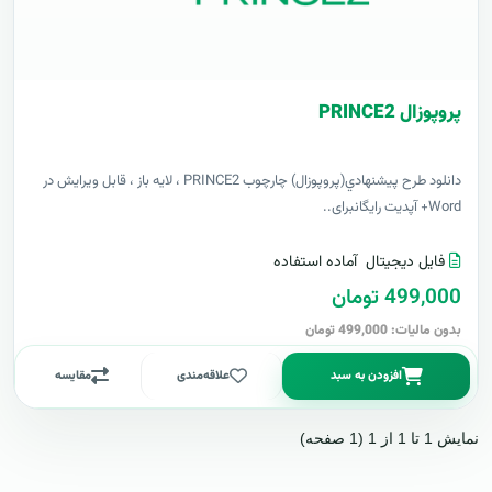
پروپوزال PRINCE2
دانلود طرح پيشنهادي(پروپوزال) چارچوب PRINCE2 ، لایه باز ، قابل ویرایش در
Word+ آپدیت رایگانبرای..
فایل دیجیتال
آماده استفاده
499,000 تومان
بدون مالیات: 499,000 تومان
افزودن به سبد
علاقه‌مندی
مقایسه
نمایش 1 تا 1 از 1 (1 صفحه)