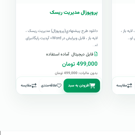
پروپوزال مدیریت ریسک
ایه باز ،
دانلود طرح پيشنهادي(پروپوزال) مدیریت ریسک ،
لایه باز ، قابل ویرایش در Word+ آپدیت رایگانبرای
او..
فایل دیجیتال
آماده استفاده
499,000 تومان
بدون مالیات: 499,000 تومان
مقایسه
افزودن به سبد
علاقه‌مندی
مقایسه