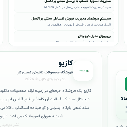
مدیریت تسویه حساب با پرسنل مبتنی بر اکسل
سیستم مدیریت تسویه حساب پرسنل در اکسل Micros...
سیستم هوشمند مدیریت فروش اقساطی مبتنی بر اکسل
اکسل مدیریت فروش اقساطی | بهترین راهکارمدیری...
پروپوزال تحول دیجیتال
دانلود طرح پیشنهادی (پروپوزال) تحول دیجیتال،...
پروپوزال AI
کازیو
دانلود طرح پيشنهادي(پروپوزال) هوش مصنوعی (AI...
پروپوزال بیزاجی
فروشگاه محصولات دانلودی کسب‌وکار
دانلود طرح پيشنهادي(پروپوزال) بیزاجی، لایه ب...
پروپوزال BPMS
کازیو یک فروشگاه حرفه‌ای در زمینه ارائه محصولات دانلود
دانلود طرح پيشنهادي(پروپوزال) BPMS، لایه باز...
St
و
پروپوزال PRINCE2
سامانده
ه
دانلود طرح پيشنهادي(پروپوزال) چارچوب PRINCE2...
تأییدیه شورای انفورماتیک می‌باشد. کازیو در ۵ آبان سال ۱۳۹۴ راه‌اندازی عملیا
پروپوزال HRM
احی شده