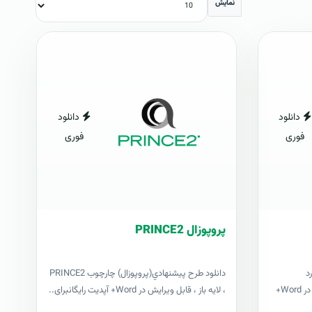
نمایش
دانلود
دانلود
فوری
فوری
پروپوزال PRINCE2
د
دانلود طرح پيشنهادي(پروپوزال) چارچوب PRINCE2
پم‌باک PMBOK ، لایه باز ، قابل ویرایش در Word+
، لایه باز ، قابل ویرایش در Word+ آپدیت رایگانبرای..