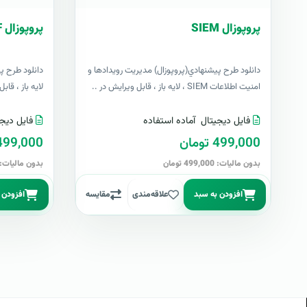
پروپوزال SIEM
پروپوزال TOGAF
دانلود طرح پيشنهادي(پروپوزال) مدیریت رویدادها و
امنیت اطلاعات SIEM ، لایه باز ، قابل ویرایش در ..
لایه باز ، قابل ویرایش در
فایل دیجیتال
آماده استفاده
فایل دیجی
499,000 تومان
499,000 توما
بدون مالیات: 499,000 تومان
بدون مالیات: 499,000 توما
افزودن به سبد
علاقه‌مندی
مقایسه
افزودن 