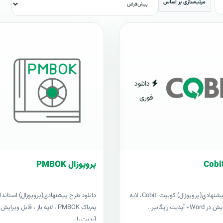
مرتب‌سازی بر اساس
دانلود
فوری
پروپوزال PMBOK
دانلود طرح پيشنهادي(پروپوزال) کوبیت Cobit، لایه
دانلود طرح پيشنهادي(پروپوزال) استاندار
آپدیت رایگانبر..
آپدیت را..