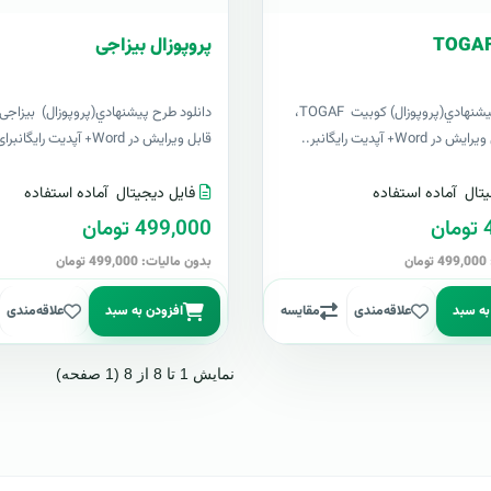
پروپوزال بیزاجی
دانلود طرح پيشنهادي(پروپوزال) کوبیت TOGAF،
دانلود طرح پيشنهادي(پروپوزال) بیزاجی، ل
 Word+ آپدیت رایگانبر..
قابل ویرایش در Word+ آپدیت رایگانبرای او..
تال
آماده استفاده
فایل دیجیتال
آماده استفاده
ن
499,000 تومان
ن
بدون مالیات: 499,000 تومان
به سبد
علاقه‌مندی
مقایسه
افزودن به سبد
علاقه‌مندی
نمایش 1 تا 8 از 8 (1 صفحه)