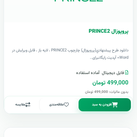
پروپوزال PRINCE2
دانلود طرح پيشنهادي(پروپوزال) چارچوب PRINCE2 ، لایه باز ، قابل ویرایش در
Word+ آپدیت رایگانبرای..
فایل دیجیتال
آماده استفاده
499,000 تومان
بدون مالیات: 499,000 تومان
افزودن به سبد
علاقه‌مندی
مقایسه