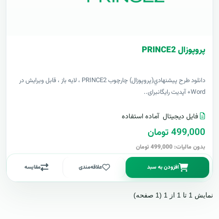
پروپوزال PRINCE2
دانلود طرح پيشنهادي(پروپوزال) چارچوب PRINCE2 ، لایه باز ، قابل ویرایش در
Word+ آپدیت رایگانبرای..
فایل دیجیتال
آماده استفاده
499,000 تومان
بدون مالیات: 499,000 تومان
افزودن به سبد
علاقه‌مندی
مقایسه
نمایش 1 تا 1 از 1 (1 صفحه)