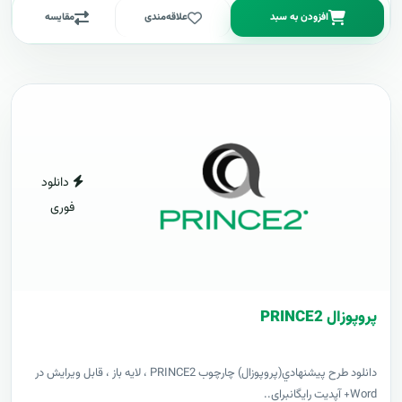
افزودن به سبد
علاقه‌مندی
مقایسه
دانلود
فوری
پروپوزال PRINCE2
دانلود طرح پيشنهادي(پروپوزال) چارچوب PRINCE2 ، لایه باز ، قابل ویرایش در
Word+ آپدیت رایگانبرای..