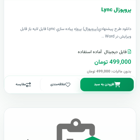
پروپوزال Lync
دانلود طرح پيشنهادي(پروپوزال) پروژه پياده سازي Lync فایل لایه باز قابل
ویرایش در Word ..
فایل دیجیتال
آماده استفاده
499,000 تومان
بدون مالیات: 499,000 تومان
افزودن به سبد
علاقه‌مندی
مقایسه