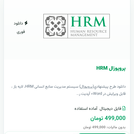
دانلود
فوری
پروپوزال HRM
دانلود طرح پيشنهادي(پروپوزال) سیستم مدیریت منابع انسانی HRM، لایه باز ،
قابل ویرایش در Word+ آپدیت ر..
فایل دیجیتال
آماده استفاده
499,000 تومان
بدون مالیات: 499,000 تومان