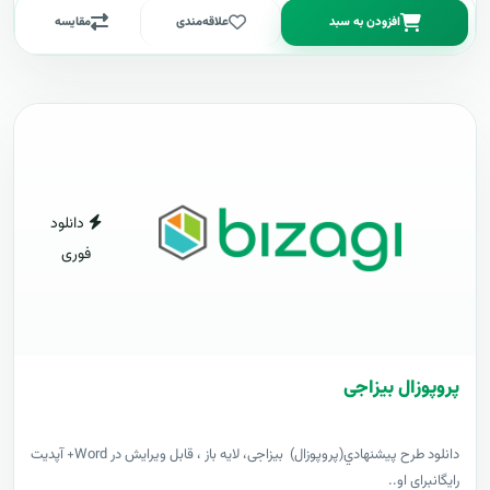
افزودن به سبد
علاقه‌مندی
مقایسه
دانلود
فوری
پروپوزال بیزاجی
دانلود طرح پيشنهادي(پروپوزال) بیزاجی، لایه باز ، قابل ویرایش در Word+ آپدیت
رایگانبرای او..