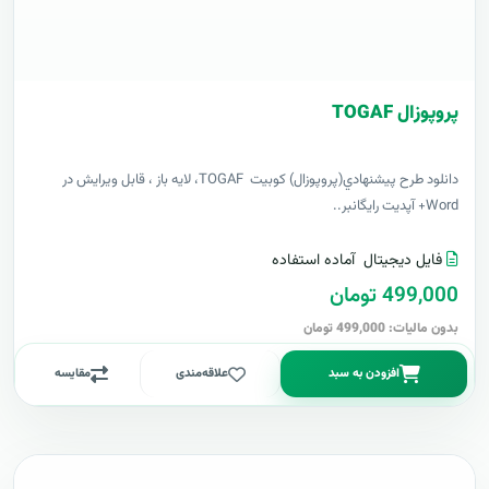
پروپوزال TOGAF
دانلود طرح پيشنهادي(پروپوزال) کوبیت TOGAF، لایه باز ، قابل ویرایش در
Word+ آپدیت رایگانبر..
فایل دیجیتال
آماده استفاده
499,000 تومان
بدون مالیات: 499,000 تومان
افزودن به سبد
علاقه‌مندی
مقایسه