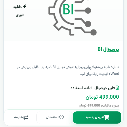
دانلود
فوری
پروپوزال BI
دانلود طرح پيشنهادي(پروپوزال) هوش تجاری BI، لایه باز ، قابل ویرایش در
Word+ آپدیت رایگانبرای او..
فایل دیجیتال
آماده استفاده
499,000 تومان
بدون مالیات: 499,000 تومان
افزودن به سبد
علاقه‌مندی
مقایسه