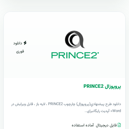
دانلود
فوری
پروپوزال PRINCE2
دانلود طرح پيشنهادي(پروپوزال) چارچوب PRINCE2 ، لایه باز ، قابل ویرایش در
Word+ آپدیت رایگانبرای..
فایل دیجیتال
آماده استفاده