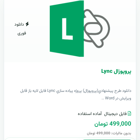
دانلود
فوری
پروپوزال Lync
دانلود طرح پيشنهادي(پروپوزال) پروژه پياده سازي Lync فایل لایه باز قابل
ویرایش در Word ..
فایل دیجیتال
آماده استفاده
499,000 تومان
بدون مالیات: 499,000 تومان