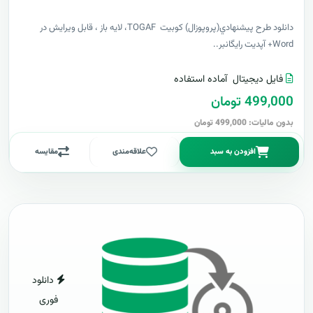
دانلود طرح پيشنهادي(پروپوزال) کوبیت TOGAF، لایه باز ، قابل ویرایش در
Word+ آپدیت رایگانبر..
فایل دیجیتال
آماده استفاده
499,000 تومان
بدون مالیات: 499,000 تومان
افزودن به سبد
علاقه‌مندی
مقایسه
دانلود
فوری