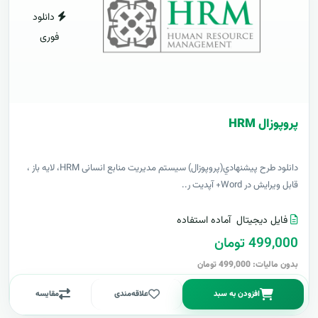
دانلود
فوری
پروپوزال HRM
دانلود طرح پيشنهادي(پروپوزال) سیستم مدیریت منابع انسانی HRM، لایه باز ،
قابل ویرایش در Word+ آپدیت ر..
فایل دیجیتال
آماده استفاده
499,000 تومان
بدون مالیات: 499,000 تومان
افزودن به سبد
علاقه‌مندی
مقایسه