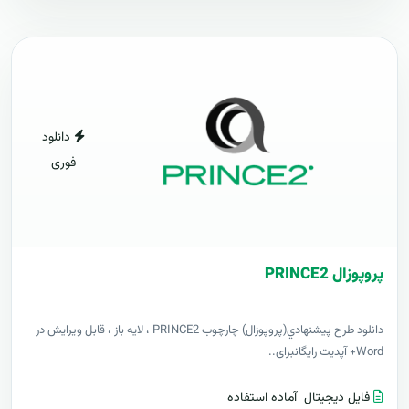
دانلود
فوری
پروپوزال PRINCE2
دانلود طرح پيشنهادي(پروپوزال) چارچوب PRINCE2 ، لایه باز ، قابل ویرایش در
Word+ آپدیت رایگانبرای..
فایل دیجیتال
آماده استفاده