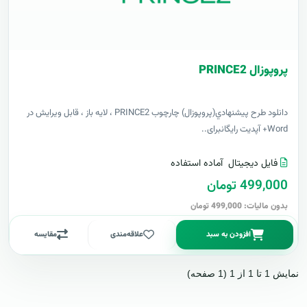
پروپوزال PRINCE2
دانلود طرح پيشنهادي(پروپوزال) چارچوب PRINCE2 ، لایه باز ، قابل ویرایش در
Word+ آپدیت رایگانبرای..
فایل دیجیتال
آماده استفاده
499,000 تومان
بدون مالیات: 499,000 تومان
افزودن به سبد
علاقه‌مندی
مقایسه
نمایش 1 تا 1 از 1 (1 صفحه)