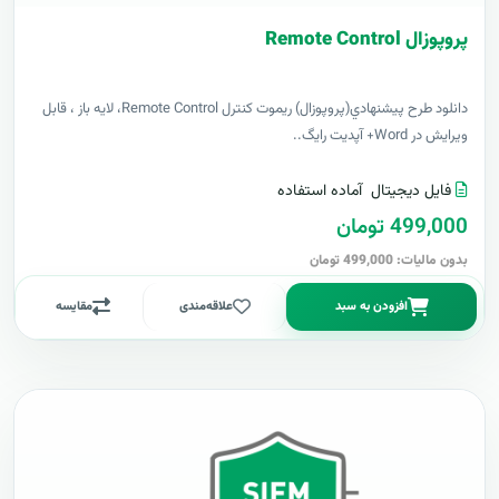
پروپوزال Remote Control
دانلود طرح پيشنهادي(پروپوزال) ریموت کنترل Remote Control، لایه باز ، قابل
ویرایش در Word+ آپدیت رایگ..
فایل دیجیتال
آماده استفاده
499,000 تومان
بدون مالیات: 499,000 تومان
افزودن به سبد
علاقه‌مندی
مقایسه