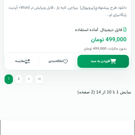
دانلود طرح پيشنهادي(پروپوزال) بیزاجی، لایه باز ، قابل ویرایش در Word+ آپدیت
رایگانبرای او..
فایل دیجیتال
آماده استفاده
499,000 تومان
بدون مالیات: 499,000 تومان
افزودن به سبد
علاقه‌مندی
مقایسه
1
2
>
>|
نمایش 1 تا 10 از 14 (2 صفحه)