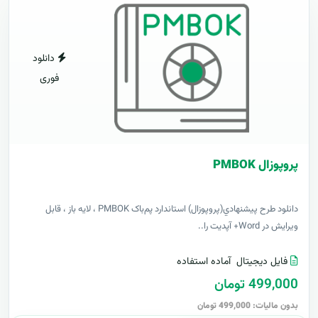
دانلود
فوری
پروپوزال PMBOK
دانلود طرح پيشنهادي(پروپوزال) استاندارد پم‌باک PMBOK ، لایه باز ، قابل
ویرایش در Word+ آپدیت را..
فایل دیجیتال
آماده استفاده
499,000 تومان
بدون مالیات: 499,000 تومان