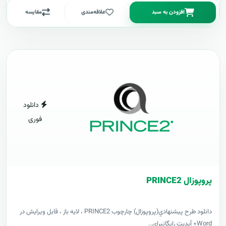
افزودن به سبد
علاقه‌مندی
مقایسه
دانلود
فوری
پروپوزال PRINCE2
دانلود طرح پيشنهادي(پروپوزال) چارچوب PRINCE2 ، لایه باز ، قابل ویرایش در
Word+ آپدیت رایگانبرای..