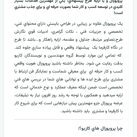
پروپوزال و يا ارايه طرح پيشنهادي: يکي از مهمترين اقدامات بسيار
کليدي در توسعه کسب و کار شما بصورت حرفه اي و براي جذب مشتري
است!
يک پروپوزال علاوه بر زيبايي در طراحي بايستي داراي محتواي غني،
تخصصي و جزييات فني ، نکات گرامري، ادبيات قوي نگارش
طرح،تصاوير مرتبط، جداول و مقدمه، ارایه راهکار و...باشد تا طرح
در نگاه کارفرما يک پيشنهاد واقعي و قابل پياده سازي جلوه کند.
که تمامي اين موارد توسط گروه مهندسين و نويسندگان کازيو
بدقت رعايت مي شود. بخاطر داشته باشيد پروپوزال هويت واقعي
کسب و کار حرفه اي براي معرفي
شماست و نمایانگر فن ارتباط با
مشتری برای طرح ايده ها و توانايي هاي شما در بررسي هاي فني
تخصصی است ضمن اینکه معرف عملکرد و نوع خدماتي است که
ارايه ميدهید و همکنون با توجه به رشد روز افزون نياز به تبليغات،
عرضه پرپوزال جزو مهمترين پیش نیازهایی است که برای شروع کار
با کارفرما و مشتری بايد داشته باشيد.
چرا پروپوزال هاي کازيو؟: