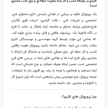
کليدي در توسعه کسب و کار شما بصورت حرفه اي و براي جذب مشتري
است!
يک پروپوزال علاوه بر زيبايي در طراحي بايستي داراي محتواي غني،
تخصصي و جزييات فني ، نکات گرامري، ادبيات قوي نگارش
طرح،تصاوير مرتبط، جداول و مقدمه، ارایه راهکار و...باشد تا طرح
در نگاه کارفرما يک پيشنهاد واقعي و قابل پياده سازي جلوه کند.
که تمامي اين موارد توسط گروه مهندسين و نويسندگان کازيو
بدقت رعايت مي شود. بخاطر داشته باشيد پروپوزال هويت واقعي
کسب و کار حرفه اي براي معرفي
شماست و نمایانگر فن ارتباط با
مشتری برای طرح ايده ها و توانايي هاي شما در بررسي هاي فني
تخصصی است ضمن اینکه معرف عملکرد و نوع خدماتي است که
ارايه ميدهید و همکنون با توجه به رشد روز افزون نياز به تبليغات،
عرضه پرپوزال جزو مهمترين پیش نیازهایی است که برای شروع کار
با کارفرما و مشتری بايد داشته باشيد.
چرا پروپوزال هاي کازيو؟: