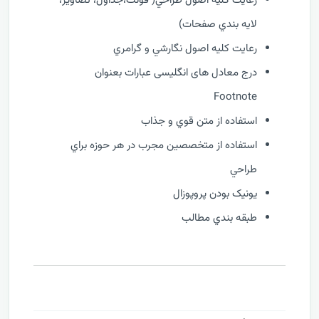
رعايت کليه اصول طراحي( فونت،جداول، تصاوير،
لايه بندي صفحات)
رعايت کليه اصول نگارشي و گرامري
درج معادل های انگلیسی عبارات بعنوان
Footnote
استفاده از متن قوي و جذاب
استفاده از متخصصين مجرب در هر حوزه براي
طراحي
يونيک بودن پروپوزال
طبقه بندي مطالب