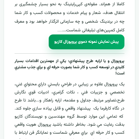
کاملا از هم‌اند. مقوله‌ی کپی‌رایتینگ به نحو بسیار چشمگیری بر
انتقال هدف، شعار و پیام خدمات و محصولات کسب و کار شما
چه در برندینگ شخصی و چه سازمانی اثرگذار خواهد بود و معرف
کامل کمپین‌های تبلیغاتی شماست...
....
پیش نمایش نمونه دموی پروپوزال کازیو
پروپوزال و يا ارايه طرح پيشنهادي: يکي از مهمترين اقدامات بسيار
کليدي در توسعه کسب و کار شما بصورت حرفه اي و براي جذب مشتري
است!
يک پروپوزال علاوه بر زيبايي در طراحي بايستي داراي محتواي غني،
تخصصي و جزييات فني ، نکات گرامري، ادبيات قوي نگارش
طرح،تصاوير مرتبط، جداول و مقدمه، ارایه راهکار و...باشد تا طرح
در نگاه کارفرما يک پيشنهاد واقعي و قابل پياده سازي جلوه کند.
که تمامي اين موارد توسط گروه مهندسين و نويسندگان کازيو
بدقت رعايت مي شود. بخاطر داشته باشيد پروپوزال هويت واقعي
کسب و کار حرفه اي براي معرفي
شماست و نمایانگر فن ارتباط با