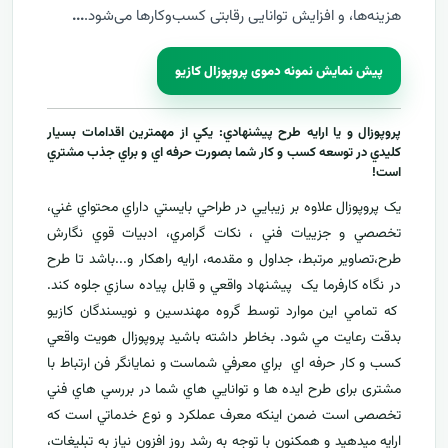
هزینه‌ها، و افزایش توانایی رقابتی کسب‌وکارها می‌شود.
...
پیش نمایش نمونه دموی پروپوزال کازیو
پروپوزال و يا ارايه طرح پيشنهادي: يکي از مهمترين اقدامات بسيار
کليدي در توسعه کسب و کار شما بصورت حرفه اي و براي جذب مشتري
است!
يک پروپوزال علاوه بر زيبايي در طراحي بايستي داراي محتواي غني،
تخصصي و جزييات فني ، نکات گرامري، ادبيات قوي نگارش
طرح،تصاوير مرتبط، جداول و مقدمه، ارایه راهکار و...باشد تا طرح
در نگاه کارفرما يک پيشنهاد واقعي و قابل پياده سازي جلوه کند.
که تمامي اين موارد توسط گروه مهندسين و نويسندگان کازيو
بدقت رعايت مي شود. بخاطر داشته باشيد پروپوزال هويت واقعي
کسب و کار حرفه اي براي معرفي
شماست و نمایانگر فن ارتباط با
مشتری برای طرح ايده ها و توانايي هاي شما در بررسي هاي فني
تخصصی است ضمن اینکه معرف عملکرد و نوع خدماتي است که
ارايه ميدهید و همکنون با توجه به رشد روز افزون نياز به تبليغات،