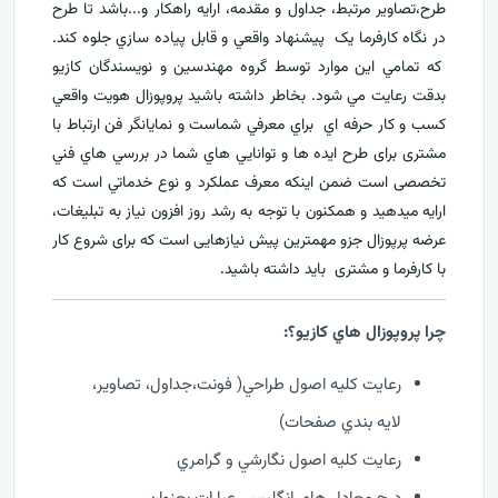
طرح،تصاوير مرتبط، جداول و مقدمه، ارایه راهکار و...باشد تا طرح
در نگاه کارفرما يک پيشنهاد واقعي و قابل پياده سازي جلوه کند.
که تمامي اين موارد توسط گروه مهندسين و نويسندگان کازيو
بدقت رعايت مي شود. بخاطر داشته باشيد پروپوزال هويت واقعي
کسب و کار حرفه اي براي معرفي
شماست و نمایانگر فن ارتباط با
مشتری برای طرح ايده ها و توانايي هاي شما در بررسي هاي فني
تخصصی است ضمن اینکه معرف عملکرد و نوع خدماتي است که
ارايه ميدهید و همکنون با توجه به رشد روز افزون نياز به تبليغات،
عرضه پرپوزال جزو مهمترين پیش نیازهایی است که برای شروع کار
با کارفرما و مشتری بايد داشته باشيد.
چرا پروپوزال هاي کازيو؟:
رعايت کليه اصول طراحي( فونت،جداول، تصاوير،
لايه بندي صفحات)
رعايت کليه اصول نگارشي و گرامري