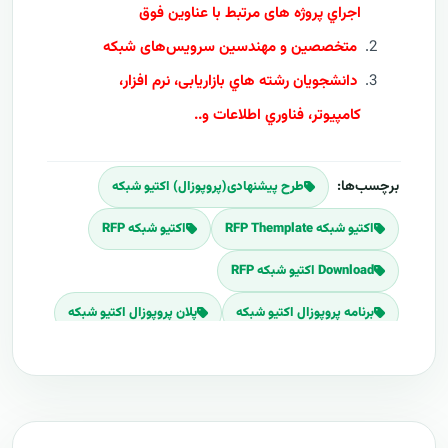
اجراي پروژه های مرتبط با عناوین فوق
متخصصین و مهندسین سرویس‌های شبکه
دانشجويان رشته هاي بازاریابی، نرم افزار،
کامپيوتر، فناوري اطلاعات و..
برچسب‌ها:
طرح پیشنهادی(پروپوزال) اکتیو شبکه
اکتیو شبکه RFP Themplate
اکتیو شبکه RFP
Download اکتیو شبکه RFP
برنامه پروپوزال اکتیو شبکه
پلان پروپوزال اکتیو شبکه
قیمت اجرای اکتیو شبکه
هزینه طراحی اکتیو شبکه
برآورد قیمت اکتیو شبکه
هزینه اجرای اکتیو شبکه
تعرفه های اکتیو شبکه
پروپوزال راه اندازی اکتیو شبکه