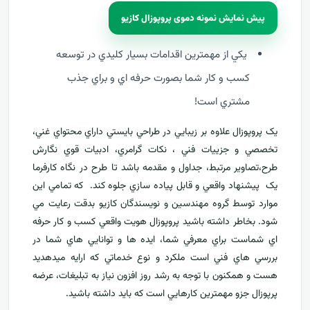
پیش نمایش نمونه دموی پروپوزال کازیو
يکي از مهمترين اقدامات بسيار کليدي در توسعه
کسب و کار شما بصورت حرفه اي و براي جذب
مشتري است!
يک پروپوزال علاوه بر زيبايي در طراحي بايستي داراي محتواي غني،
تخصصي و جزييات فني ، نکات گرامري، ادبيات قوي نگارش
طرح،تصاوير مرتبط، جداول و مقدمه باشد تا طرح در نگاه کارفرما
يک پيشنهاد واقعي و قابل پياده سازي جلوه کند. که تمامي اين
موارد توسط گروه مهندسين و نويسندگان کازيو بدقت رعايت مي
شود. بخاطر داشته باشيد پروپوزال هويت واقعي کسب و کار حرفه
اي شماست براي معرفي
شما، ايده ها و توانايي هاي شما در
بررسي هاي فني است ملکرد و نوع خدماتي که ارايه ميدهديد
هست و همکنون با توجه به رشد روز افزون نياز به تبليغات، عرضه
پرپوزال جزو مهمترين کارهايي است که بايد داشته باشيد.