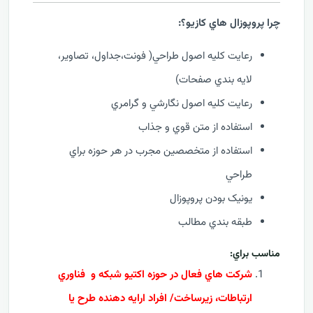
چرا پروپوزال هاي کازيو؟:
رعايت کليه اصول طراحي( فونت،جداول، تصاوير،
لايه بندي صفحات)
رعايت کليه اصول نگارشي و گرامري
استفاده از متن قوي و جذاب
استفاده از متخصصين مجرب در هر حوزه براي
طراحي
يونيک بودن پروپوزال
طبقه بندي مطالب
مناسب براي:
شرکت هاي فعال در حوزه اکتیو شبکه و فناوري
ارتباطات، زيرساخت/ افراد ارايه دهنده طرح يا