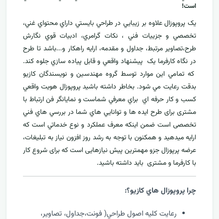
است!
يک پروپوزال علاوه بر زيبايي در طراحي بايستي داراي محتواي غني،
تخصصي و جزييات فني ، نکات گرامري، ادبيات قوي نگارش
طرح،تصاوير مرتبط، جداول و مقدمه، ارایه راهکار و...باشد تا طرح
در نگاه کارفرما يک پيشنهاد واقعي و قابل پياده سازي جلوه کند.
که تمامي اين موارد توسط گروه مهندسين و نويسندگان کازيو
بدقت رعايت مي شود. بخاطر داشته باشيد پروپوزال هويت واقعي
کسب و کار حرفه اي براي معرفي
شماست و نمایانگر فن ارتباط با
مشتری برای طرح ايده ها و توانايي هاي شما در بررسي هاي فني
تخصصی است ضمن اینکه معرف عملکرد و نوع خدماتي است که
ارايه ميدهید و همکنون با توجه به رشد روز افزون نياز به تبليغات،
عرضه پرپوزال جزو مهمترين پیش نیازهایی است که برای شروع کار
با کارفرما و مشتری بايد داشته باشيد.
چرا پروپوزال هاي کازيو؟:
رعايت کليه اصول طراحي( فونت،جداول، تصاوير،