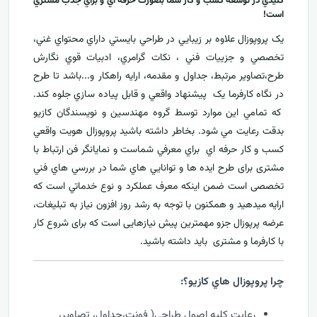
کليدي در توسعه کسب و کار شما بصورت حرفه اي و براي جذب مشتري
است!
يک پروپوزال علاوه بر زيبايي در طراحي بايستي داراي محتواي غني،
تخصصي و جزييات فني ، نکات گرامري، ادبيات قوي نگارش
طرح،تصاوير مرتبط، جداول و مقدمه، ارایه راهکار و...باشد تا طرح
در نگاه کارفرما يک پيشنهاد واقعي و قابل پياده سازي جلوه کند.
که تمامي اين موارد توسط گروه مهندسين و نويسندگان کازيو
بدقت رعايت مي شود. بخاطر داشته باشيد پروپوزال هويت واقعي
کسب و کار حرفه اي براي معرفي
شماست و نمایانگر فن ارتباط با
مشتری برای طرح ايده ها و توانايي هاي شما در بررسي هاي فني
تخصصی است ضمن اینکه معرف عملکرد و نوع خدماتي است که
ارايه ميدهید و همکنون با توجه به رشد روز افزون نياز به تبليغات،
عرضه پرپوزال جزو مهمترين پیش نیازهایی است که برای شروع کار
با کارفرما و مشتری بايد داشته باشيد.
چرا پروپوزال هاي کازيو؟:
رعايت کليه اصول طراحي( فونت،جداول، تصاوير،