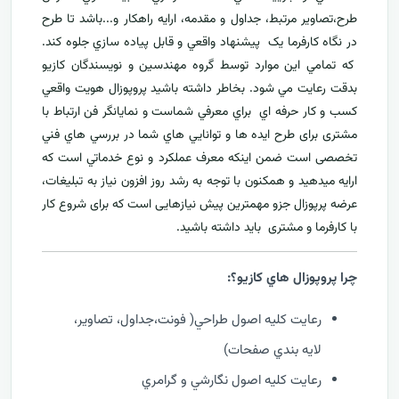
طرح،تصاوير مرتبط، جداول و مقدمه، ارایه راهکار و...باشد تا طرح
در نگاه کارفرما يک پيشنهاد واقعي و قابل پياده سازي جلوه کند.
که تمامي اين موارد توسط گروه مهندسين و نويسندگان کازيو
بدقت رعايت مي شود. بخاطر داشته باشيد پروپوزال هويت واقعي
کسب و کار حرفه اي براي معرفي
شماست و نمایانگر فن ارتباط با
مشتری برای طرح ايده ها و توانايي هاي شما در بررسي هاي فني
تخصصی است ضمن اینکه معرف عملکرد و نوع خدماتي است که
ارايه ميدهید و همکنون با توجه به رشد روز افزون نياز به تبليغات،
عرضه پرپوزال جزو مهمترين پیش نیازهایی است که برای شروع کار
با کارفرما و مشتری بايد داشته باشيد.
چرا پروپوزال هاي کازيو؟:
رعايت کليه اصول طراحي( فونت،جداول، تصاوير،
لايه بندي صفحات)
رعايت کليه اصول نگارشي و گرامري