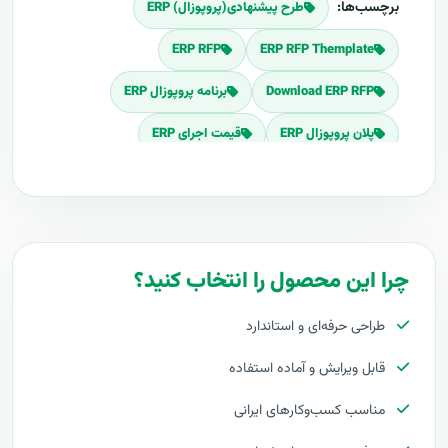
برچسب‌ها:
طرح پیشنهادی(پروپوزال) ERP
ERP RFP
ERP RFP Themplate
Download ERP RFP
برنامه پروپوزال ERP
پلان پروپوزال ERP
قیمت اجرای ERP
هزینه طراحی ERP
برآورد قیمت ERP
هزینه اجرای ERP
تعرفه های ERP
پروپوزال راه اندازی ERP
چرا این محصول را انتخاب کنید؟
طرح پیشنهادی طرح پروپوزال ERP
طراحی حرفه‌ای و استاندارد
مراحل پیاده سازی ERP
طرح آماده ERP
قابل ویرایش و آماده استفاده
طراحی حرفه ای ERP
توجیه کارفرما با پروپوزال ERP
مناسب کسب‌وکارهای ایرانی
بهترین تعرفه برای پروژه ERP
پروپوزال ERP چیست