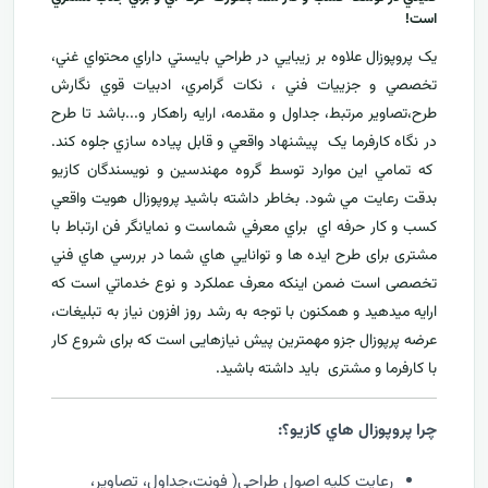
است!
يک پروپوزال علاوه بر زيبايي در طراحي بايستي داراي محتواي غني،
تخصصي و جزييات فني ، نکات گرامري، ادبيات قوي نگارش
طرح،تصاوير مرتبط، جداول و مقدمه، ارایه راهکار و...باشد تا طرح
در نگاه کارفرما يک پيشنهاد واقعي و قابل پياده سازي جلوه کند.
که تمامي اين موارد توسط گروه مهندسين و نويسندگان کازيو
بدقت رعايت مي شود. بخاطر داشته باشيد پروپوزال هويت واقعي
کسب و کار حرفه اي براي معرفي
شماست و نمایانگر فن ارتباط با
مشتری برای طرح ايده ها و توانايي هاي شما در بررسي هاي فني
تخصصی است ضمن اینکه معرف عملکرد و نوع خدماتي است که
ارايه ميدهید و همکنون با توجه به رشد روز افزون نياز به تبليغات،
عرضه پرپوزال جزو مهمترين پیش نیازهایی است که برای شروع کار
با کارفرما و مشتری بايد داشته باشيد.
چرا پروپوزال هاي کازيو؟:
رعايت کليه اصول طراحي( فونت،جداول، تصاوير،