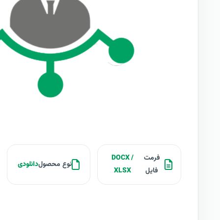
فرمت
DOCX /
نوع محصول
دانلودی
فایل
XLSX