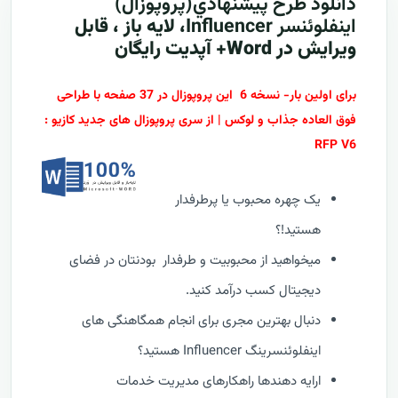
دانلود طرح پيشنهادي(پروپوزال)
اینفلوئنسر Influencer
، لایه باز ، قابل
ویرایش در Word+ آپدیت رایگان
برای اولین بار- نسخه 6 این پروپوزال در 37 صفحه با طراحی
فوق العاده جذاب و لوکس | از سری پروپوزال های جدید کازیو :
RFP V6
یک چهره محبوب یا پرطرفدار
هستید!؟
میخواهید از محبوبیت و طرفدار بودنتان در فضای
دیجیتال کسب درآمد کنید.
دنبال بهترین مجری برای انجام همگاهنگی های
اینفلوئنسرینگ Influencer هستید؟
ارایه دهندها راهکارهای مدیریت خدمات