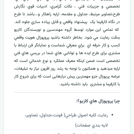
تخصصي و جزييات فني ، نکات گرامري، ادبيات قوي نگارش
طرح،تصاوير مرتبط، جداول و مقدمه، ارایه راهکار و...باشد تا طرح
در نگاه کارفرما يک پيشنهاد واقعي و قابل پياده سازي جلوه کند.
که تمامي اين موارد توسط گروه مهندسين و نويسندگان کازيو
بدقت رعايت مي شود. بخاطر داشته باشيد پروپوزال هويت واقعي
کسب و کار حرفه اي براي معرفي
شماست و نمایانگر فن ارتباط با
مشتری برای طرح ايده ها و توانايي هاي شما در بررسي هاي فني
تخصصی است ضمن اینکه معرف عملکرد و نوع خدماتي است که
ارايه ميدهید و همکنون با توجه به رشد روز افزون نياز به تبليغات،
عرضه پرپوزال جزو مهمترين پیش نیازهایی است که برای شروع کار
با کارفرما و مشتری بايد داشته باشيد.
چرا پروپوزال هاي کازيو؟:
رعايت کليه اصول طراحي( فونت،جداول، تصاوير،
لايه بندي صفحات)