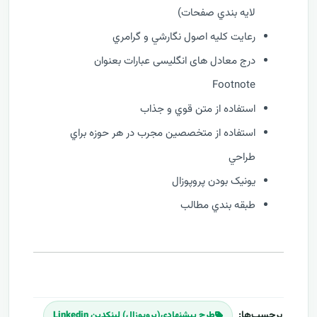
لايه بندي صفحات)
رعايت کليه اصول نگارشي و گرامري
درج معادل های انگلیسی عبارات بعنوان
Footnote
استفاده از متن قوي و جذاب
استفاده از متخصصين مجرب در هر حوزه براي
طراحي
يونيک بودن پروپوزال
طبقه بندي مطالب
برچسب‌ها:
طرح پیشنهادی(پروپوزال) لینکدین Linkedin