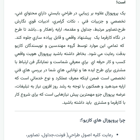
است!
يک پروپوزال علاوه بر زيبايي در طراحي بايستي داراي محتواي غني،
تخصصي و جزييات فني ، نکات گرامري، ادبيات قوي نگارش
طرح،تصاوير مرتبط، جداول و مقدمه، ارایه راهکار و...باشد تا طرح
در نگاه کارفرما يک پيشنهاد واقعي و قابل پياده سازي جلوه کند.
که تمامي اين موارد توسط گروه مهندسين و نويسندگان کازيو
بدقت رعايت مي شود. بخاطر داشته باشيد پروپوزال هويت واقعي
کسب و کار حرفه اي براي معرفي
شماست و نمایانگر فن ارتباط با
مشتری برای طرح ايده ها و توانايي هاي شما در بررسي هاي فني
تخصصی است ضمن اینکه معرف عملکرد و نوع خدماتي است که
ارايه ميدهید و همکنون با توجه به رشد روز افزون نياز به تبليغات،
عرضه پرپوزال جزو مهمترين پیش نیازهایی است که برای شروع کار
با کارفرما و مشتری بايد داشته باشيد.
چرا پروپوزال هاي کازيو؟:
رعايت کليه اصول طراحي( فونت،جداول، تصاوير،