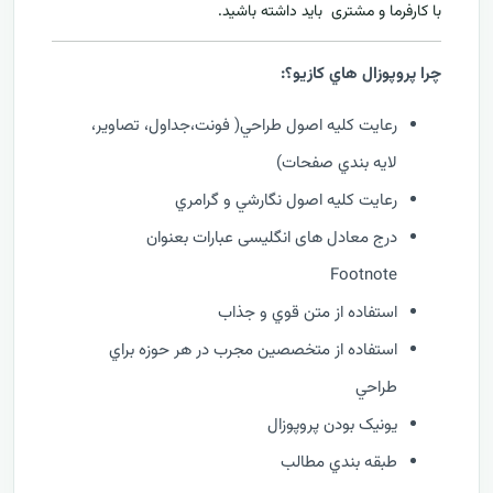
با کارفرما و مشتری بايد داشته باشيد.
چرا پروپوزال هاي کازيو؟:
رعايت کليه اصول طراحي( فونت،جداول، تصاوير،
لايه بندي صفحات)
رعايت کليه اصول نگارشي و گرامري
درج معادل های انگلیسی عبارات بعنوان
Footnote
استفاده از متن قوي و جذاب
استفاده از متخصصين مجرب در هر حوزه براي
طراحي
يونيک بودن پروپوزال
طبقه بندي مطالب