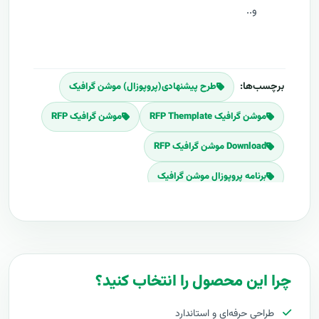
و..
برچسب‌ها:
طرح پیشنهادی(پروپوزال) موشن گرافیک
موشن گرافیک RFP Themplate
موشن گرافیک RFP
Download موشن گرافیک RFP
برنامه پروپوزال موشن گرافیک
پلان پروپوزال موشن گرافیک
قیمت اجرای موشن گرافیک
هزینه طراحی موشن گرافیک
چرا این محصول را انتخاب کنید؟
برآورد قیمت موشن گرافیک
طراحی حرفه‌ای و استاندارد