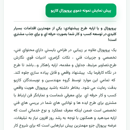
پیش نمایش نمونه دموی پروپوزال کازیو
پروپوزال و يا ارايه طرح پيشنهادي: يکي از مهمترين اقدامات بسيار
کليدي در توسعه کسب و کار شما بصورت حرفه اي و براي جذب مشتري
است!
يک پروپوزال علاوه بر زيبايي در طراحي بايستي داراي محتواي غني،
تخصصي و جزييات فني ، نکات گرامري، ادبيات قوي نگارش
طرح،تصاوير مرتبط، جداول و مقدمه، ارایه راهکار و...باشد تا طرح
در نگاه کارفرما يک پيشنهاد واقعي و قابل پياده سازي جلوه کند.
که تمامي اين موارد توسط گروه مهندسين و نويسندگان کازيو
بدقت رعايت مي شود. بخاطر داشته باشيد پروپوزال هويت واقعي
کسب و کار حرفه اي براي معرفي
شماست و نمایانگر فن ارتباط با
مشتری برای طرح ايده ها و توانايي هاي شما در بررسي هاي فني
تخصصی است ضمن اینکه معرف عملکرد و نوع خدماتي است که
ارايه ميدهید و همکنون با توجه به رشد روز افزون نياز به تبليغات،
عرضه پرپوزال جزو مهمترين پیش نیازهایی است که برای شروع کار