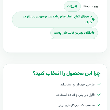
برچسب‌ها:
پرزنت
پروپوزال انواع راهکارهای پیاده سازی سرویس پرینتر در
شبکه
دانلود بهترین قالب پاور پوینت
حرفه ای ترین تمپلیت پاورپوینت
PowerPoint Theme-plate
دانلود پروپوزال حرفه ای
دانلود فایل ارایه پاورپوینت
چرا این محصول را انتخاب کنید؟
حرفه ای ترین فایل پاور پوینت
طراحی حرفه‌ای و استاندارد
قالب های آماده پاورپوینت
پروپوزال پاورپوینت
قابل ویرایش و آماده استفاده
مناسب کسب‌وکارهای ایرانی