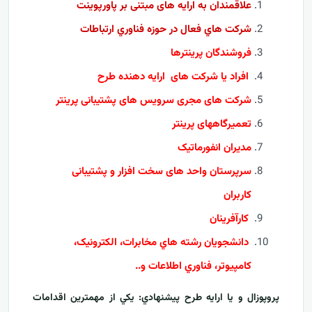
علاقمندان به ارایه های مبتنی بر پاورپوینت
شرکت هاي فعال در حوزه فناوري ارتباطات
فروشندگان پرینترها
افراد یا شرکت های ارايه دهنده طرح
شرکت های مجری سرویس های پشتیبانی پرینتر
تعمیرگاههای پرینتر
مدیران انفورماتیک
سرپرستان واحد های سخت افزار و پشتیبانی
کاربران
کارآفرينان
دانشجويان رشته هاي مخابرات، الکترونيک،
کامپيوتر، فناوري اطلاعات و..
پروپوزال و يا ارايه طرح پيشنهادي: يکي از مهمترين اقدامات