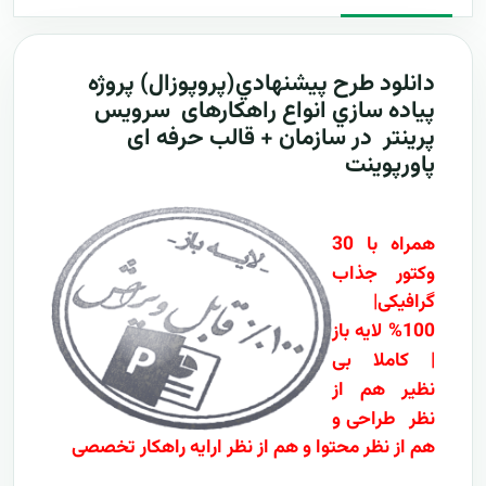
دانلود طرح پيشنهادي(پروپوزال) پروژه
پياده سازي انواع راهکارهای سرویس
پرینتر در سازمان + قالب حرفه ای
پاورپوینت
همراه با 30
وکتور جذاب
گرافیکی|
100% لایه باز
| کاملا بی
نظیر هم از
نظر طراحی و
هم از نظر محتوا و هم از نظر ارایه راهکار تخصصی