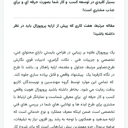
بسيار کليدي در توسعه کسب و کار شما بصورت حرفه اي و براي
جذب مشتري است!
مقاله مرتبط:
هفت کاری که پیش از ارایه پروپوزال باید در نظر
داشته باشید!
يک پروپوزال علاوه بر زيبايي در طراحي بايستي داراي محتواي غني،
تخصصي و جزييات فني ، نکات گرامري، ادبيات قوي نگارش
طرح،تصاوير مرتبط، جداول و مقدمه، ارایه راهکار و...باشد تا طرح
در نگاه کارفرما يک پيشنهاد واقعي و قابل پياده سازي جلوه کند.
که تمامي اين موارد توسط گروه مهندسين و نويسندگان کازيو
بدقت رعايت مي شود. بخاطر داشته باشيد پروپوزال هويت واقعي
کسب و کار حرفه اي براي معرفي
شماست و نمایانگر فن ارتباط با
مشتری برای طرح ايده ها و توانايي هاي شما در بررسي هاي فني
تخصصی است ضمن اینکه معرف عملکرد و نوع خدماتي است که
ارايه ميدهید و همکنون با توجه به رشد روز افزون نياز به تبليغات،
عرضه پرپوزال جزو مهمترين پیش نیازهایی است که برای شروع کار