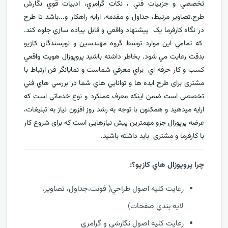
تخصصي و جزييات فني ، نکات گرامري، ادبيات قوي نگارش
طرح،تصاوير مرتبط، جداول و مقدمه، ارایه راهکار و...باشد تا طرح
در نگاه کارفرما يک پيشنهاد واقعي و قابل پياده سازي جلوه کند.
که تمامي اين موارد توسط گروه مهندسين و نويسندگان کازيو
بدقت رعايت مي شود. بخاطر داشته باشيد پروپوزال هويت واقعي
کسب و کار حرفه اي براي معرفي
شماست و نمایانگر فن ارتباط با
مشتری برای طرح ايده ها و توانايي هاي شما در بررسي هاي فني
تخصصی است ضمن اینکه معرف عملکرد و نوع خدماتي است که
ارايه ميدهید و همکنون با توجه به رشد روز افزون نياز به تبليغات،
عرضه پرپوزال جزو مهمترين پیش نیازهایی است که برای شروع کار
با کارفرما و مشتری بايد داشته باشيد.
چرا پروپوزال هاي کازيو؟:
رعايت کليه اصول طراحي( فونت،جداول، تصاوير،
لايه بندي صفحات)
رعايت کليه اصول نگارشي و گرامري