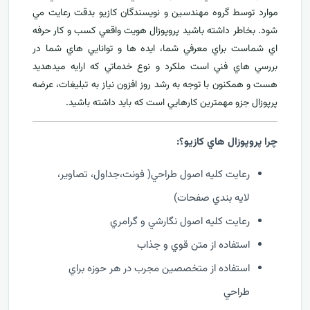
موارد توسط گروه مهندسين و نويسندگان کازيو بدقت رعايت مي
شود. بخاطر داشته باشيد پروپوزال هويت واقعي کسب و کار حرفه
اي شماست براي معرفي
شما، ايده ها و توانايي هاي شما در
بررسي هاي فني است ملکرد و نوع خدماتي که ارايه ميدهديد
هست و همکنون با توجه به رشد روز افزون نياز به تبليغات، عرضه
پرپوزال جزو مهمترين کارهايي است که بايد داشته باشيد.
چرا پروپوزال هاي کازيو؟:
رعايت کليه اصول طراحي( فونت،جداول، تصاوير،
لايه بندي صفحات)
رعايت کليه اصول نگارشي و گرامري
استفاده از متن قوي و جذاب
استفاده از متخصصين مجرب در هر حوزه براي
طراحي