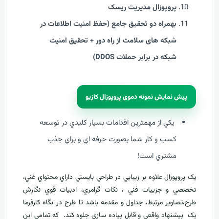
پروپوزال مدیریت ریسک
بهمراه دو تحقیق جامع (حفظ امنیت اطلاعات در
شبکه های سلامت از راه دور + تحقيق امنیت
شبکه در برابر حملات DDOS)
پیش نمایش نمونه دموی پروپوزال کازیو
يکي از مهمترين اقدامات بسيار کليدي در توسعه
کسب و کار شما بصورت حرفه اي و براي جذب
مشتري است!
يک پروپوزال علاوه بر زيبايي در طراحي بايستي داراي محتواي غني،
تخصصي و جزييات فني ، نکات گرامري، ادبيات قوي نگارش
طرح،تصاوير مرتبط، جداول و مقدمه باشد تا طرح در نگاه کارفرما
يک پيشنهاد واقعي و قابل پياده سازي جلوه کند. که تمامي اين