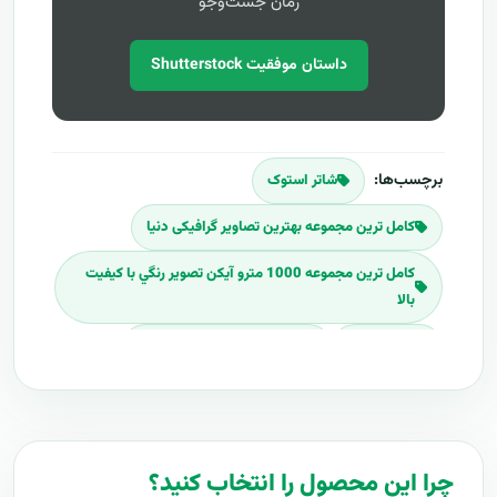
زمان جست‌وجو
داستان موفقیت Shutterstock
برچسب‌ها:
شاتر استوک
کامل ترين مجموعه بهترين تصاوير گرافیکی دنيا
کامل ترين مجموعه 1000 مترو آيکن تصوير رنگي با کيفيت
بالا
گرافیک ریور
کامل ترين بسته گرافیکی دنيا
1000 باکس 3 بعدي
گرافيک ريور 2016
طرح هاي لايه باز
موکاپ
موکاپ فتوشاپ
چرا این محصول را انتخاب کنید؟
طرح هاي لايه باز فتوشاپ
بسته
شاتراستوک