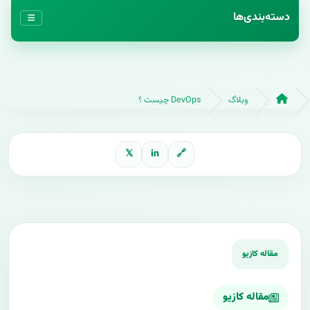
دسته‌بندی‌ها
وبلاگ
DevOps چیست ؟
𝕏
in
🔗
مقاله کازیو