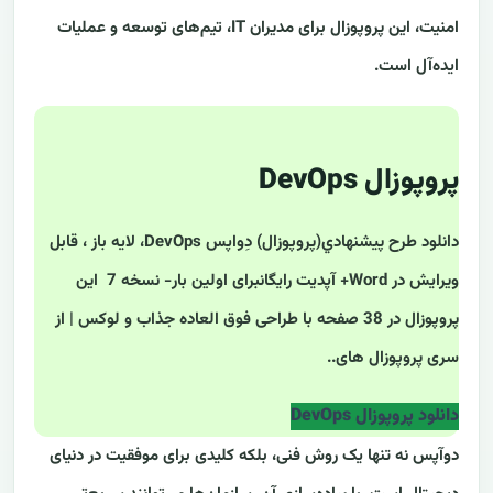
امنیت، این پروپوزال برای مدیران IT، تیم‌های توسعه و عملیات
ایده‌آل است.
پروپوزال DevOps
دانلود طرح پيشنهادي(پروپوزال) دِواپس DevOps، لایه باز ، قابل
ویرایش در Word+ آپدیت رایگانبرای اولین بار- نسخه 7 این
پروپوزال در 38 صفحه با طراحی فوق العاده جذاب و لوکس | از
سری پروپوزال های..
دانلود پروپوزال DevOps
دوآپس نه تنها یک روش فنی، بلکه کلیدی برای موفقیت در دنیای