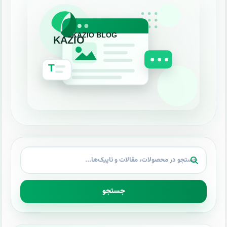
جستجو