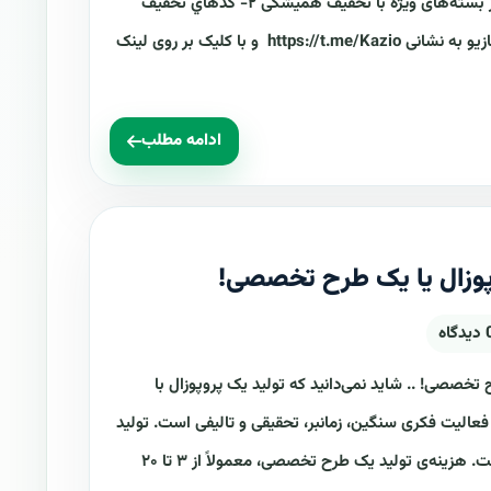
با 50٪ تخفیف دایمی تهیه کنید. اطلاع از بسته‌های ویژه با تخفیف همیشگی ۲- کدهاي تخفيف
کازيو این کدها تخفیف در کانال تلگرام کازیو به نشانی https://t.me/Kazio و با کلیک بر روی لینک
ادامه مطلب
پوزال یا یک طرح تخصصی!
دگاه
 تخصصی! .. شاید نمی‌دانید که تولید یک پروپوزال با
لیت فکری سنگین، زمانبر، تحقیقی و تالیفی است. تولید
طرح‌های کاروکسب همیشه پرهزینه است. هزینه‌ی تولید یک طرح تخصصی، معمولاً از ۳ تا ۲۰