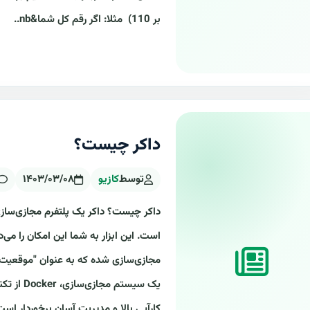
بر 110) مثلا: اگر رقم کل شما&nb..
داکر چیست؟
توسط
کازیو
۱۴۰۳/۰۳/۰۸
است. این ابزار به شما این امکان را می
یک سیستم