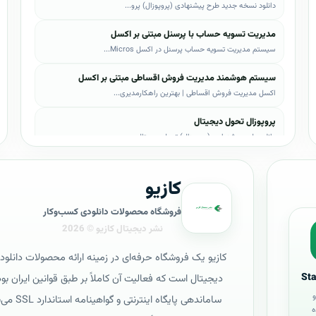
دانلود نسخه جدید طرح پیشنهادی (پروپوزال) پرو...
مدیریت تسویه حساب با پرسنل مبتنی بر اکسل
سیستم مدیریت تسویه حساب پرسنل در اکسل Micros...
سیستم هوشمند مدیریت فروش اقساطی مبتنی بر اکسل
اکسل مدیریت فروش اقساطی | بهترین راهکارمدیری...
پروپوزال تحول دیجیتال
دانلود طرح پیشنهادی (پروپوزال) تحول دیجیتال،...
پروپوزال AI
کازیو
دانلود طرح پيشنهادي(پروپوزال) هوش مصنوعی (AI...
پروپوزال بیزاجی
فروشگاه محصولات دانلودی کسب‌وکار
دانلود طرح پيشنهادي(پروپوزال) بیزاجی، لایه ب...
پروپوزال BPMS
کازیو یک فروشگاه حرفه‌ای در زمینه ارائه محصولات دانلود
دانلود طرح پيشنهادي(پروپوزال) BPMS، لایه باز...
St
و
پروپوزال PRINCE2
سامانده
ه
دانلود طرح پيشنهادي(پروپوزال) چارچوب PRINCE2...